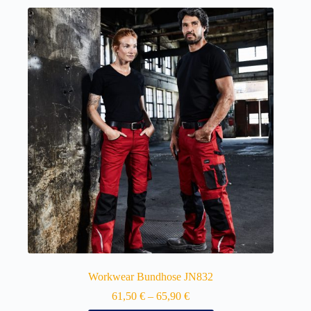
Workwear Bundhose JN832
61,50
€
–
65,90
€