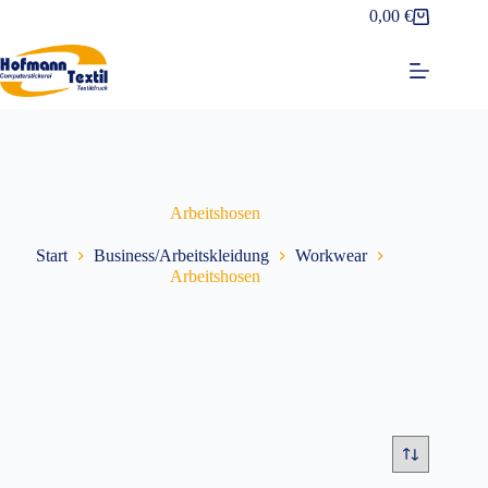
Zum
0,00
€
Warenkorb
Inhalt
springen
Arbeitshosen
Start
Business/Arbeitskleidung
Workwear
Arbeitshosen