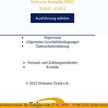
Workwear Bermudas JN835
39,90
€
–
43,80
€
Dieses
Ausführung wählen
Produkt
weist
mehrere
Varianten
auf.
Impressum
Die
Allgemeine Geschäftsbedingungen
Optionen
Datenschutzerklärung
können
auf
der
Versand- und Zahlungsmethoden
Produktseite
Kontakt
gewählt
werden
© 2025 Hofmann Textil e.K.
Sommerurlaub: Im Zeitraum vom 27.07.2026 - 14.08.2026​ bleibt unser