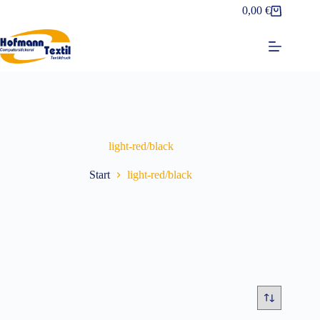
Zum
0,00
€
Warenkorb
Inhalt
springen
light-red/black
Start
light-red/black