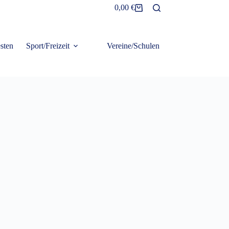
0,00
€
Warenkorb
sten
Sport/Freizeit
Vereine/Schulen
Frottier/