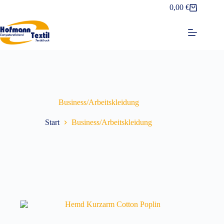
Zum
0,00
€
Warenkorb
Inhalt
springen
Business/Arbeitskleidung
Start
Business/Arbeitskleidung