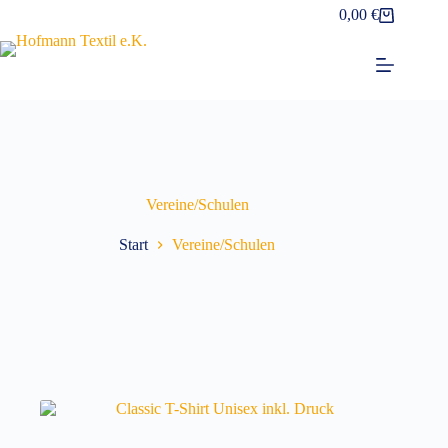
Zum
0,00
€
Warenkorb
Inhalt
springen
Vereine/Schulen
Start
Vereine/Schulen