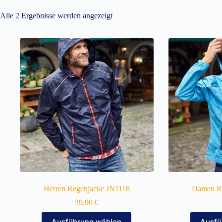
Alle 2 Ergebnisse werden angezeigt
Herren Regenjacke JN1118
Damen R
39,90
€
Dieses
Ausführung wählen
Ausfü