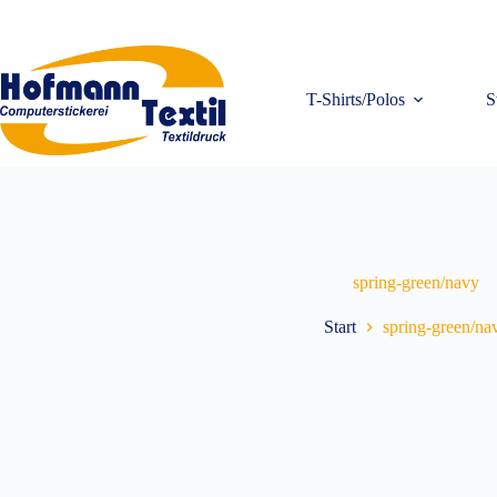
Zum
Inhalt
springen
T-Shirts/Polos
S
spring-green/navy
Start
spring-green/na