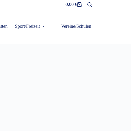
0,00
€
Warenkorb
sten
Sport/Freizeit
Vereine/Schulen
Frottier/