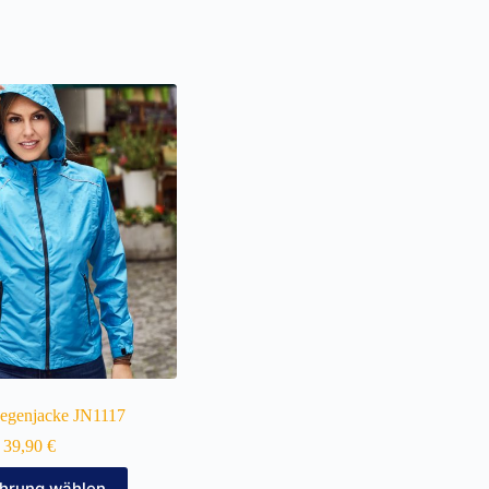
egenjacke JN1117
39,90
€
Dieses
hrung wählen