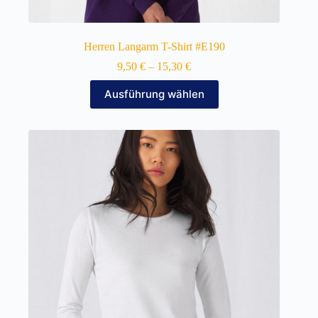
Herren Langarm T-Shirt #E190
9,50
€
–
15,30
€
Dieses
Ausführung wählen
Produkt
weist
mehrere
Varianten
auf.
Die
Optionen
können
auf
der
Produktseite
gewählt
werden