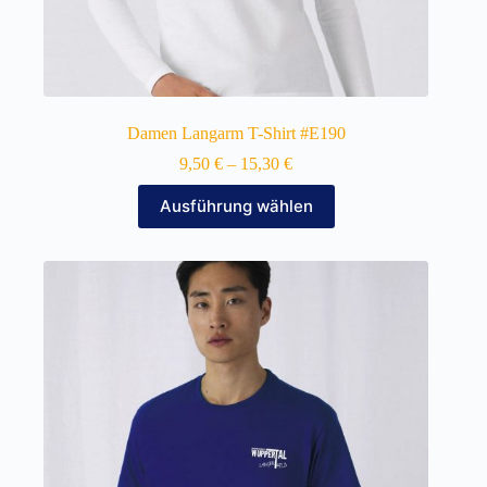
Damen Langarm T-Shirt #E190
9,50
€
–
15,30
€
Dieses
Ausführung wählen
Produkt
weist
mehrere
Varianten
auf.
Die
Optionen
können
auf
der
Produktseite
gewählt
werden