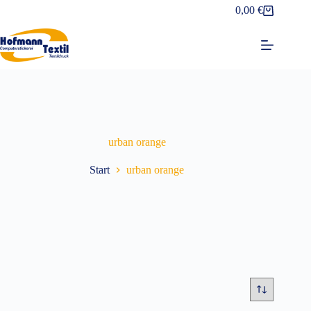
Zum
0,00
€
Warenkorb
Inhalt
springen
urban orange
Start
urban orange