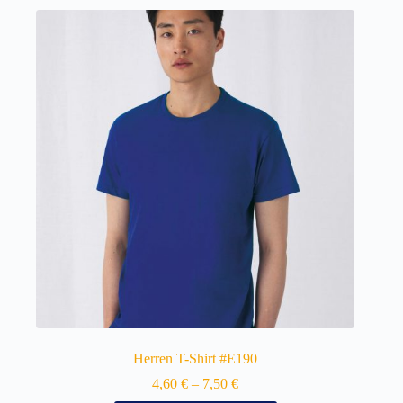
Herren T-Shirt #E190
4,60
€
–
7,50
€