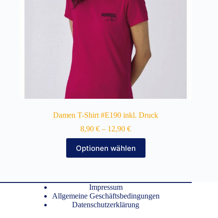
gewählt
werden
Damen T-Shirt #E190 inkl. Druck
8,90
€
–
12,90
€
Dieses
Optionen wählen
Produkt
weist
mehrere
Varianten
auf.
Impressum
Die
Allgemeine Geschäftsbedingungen
Optionen
Datenschutzerklärung
können