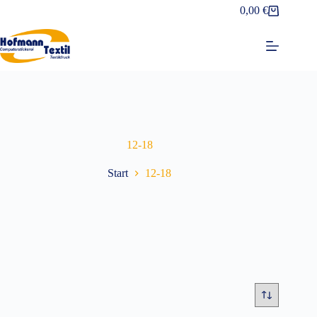
Zum
0,00
€
Warenkorb
Inhalt
springen
12-18
Start
12-18