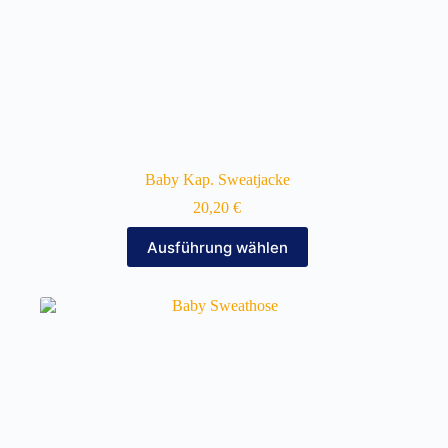
Baby Kap. Sweatjacke
20,20
€
Dieses
Ausführung wählen
Produkt
weist
mehrere
Varianten
auf.
Die
Optionen
können
auf
der
Produktseite