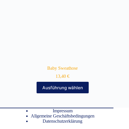
gewählt
werden
Baby Sweathose
13,40
€
Dieses
Ausführung wählen
Produkt
weist
mehrere
Varianten
auf.
Impressum
Die
Allgemeine Geschäftsbedingungen
Optionen
Datenschutzerklärung
können