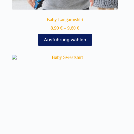
Baby Langarmshirt
8,90
€
–
9,60
€
Dieses
Ausführung wählen
Produkt
weist
mehrere
Varianten
auf.
Die
Optionen
können
auf
der
Produktseite
gewählt
werden