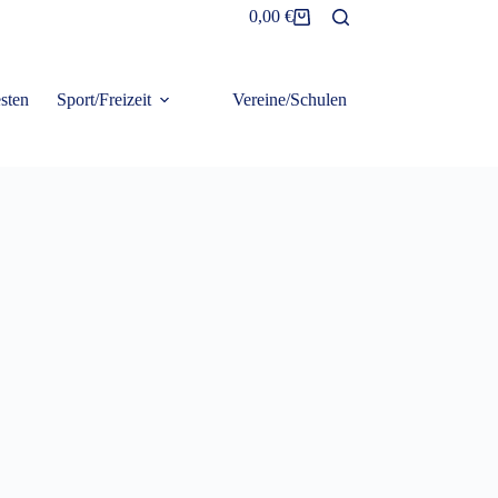
0,00
€
Warenkorb
sten
Sport/Freizeit
Vereine/Schulen
Frottier/