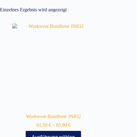
Einzelnes Ergebnis wird angezeigt
Workwear Bundhose JN832
61,50
€
–
65,90
€
Dieses
Ausführung wählen