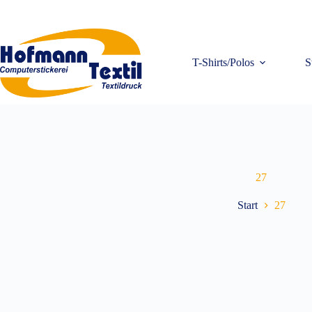
Zum
Inhalt
springen
T-Shirts/Polos
S
27
Start
27