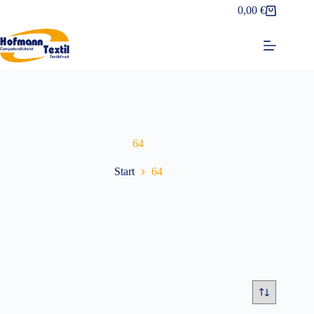
Zum
0,00
€
Warenkorb
Inhalt
springen
64
Start
64