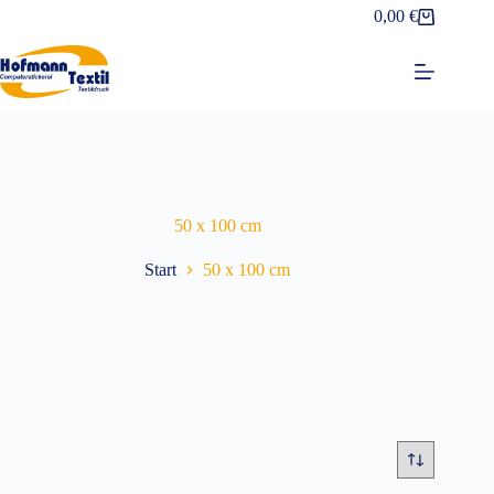
Zum
0,00
€
Warenkorb
Inhalt
springen
50 x 100 cm
Start
50 x 100 cm