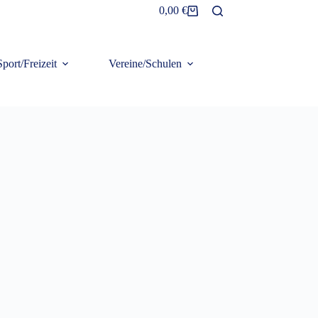
0,00
€
Warenkorb
Sport/Freizeit
Vereine/Schulen
Frottier/Organic