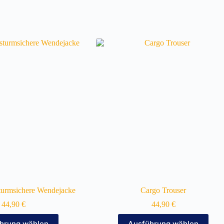
sturmsichere Wendejacke
Cargo Trouser
44,90
€
44,90
€
Dieses
Dieses
hrung wählen
Ausführung wählen