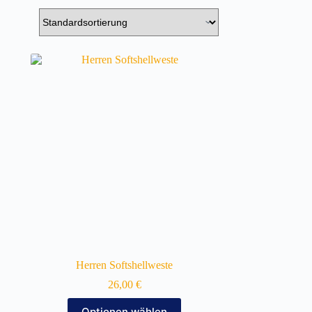
Herren Softshellweste
26,00
€
Dieses
Optionen wählen