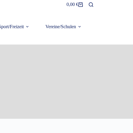
0,00
€
Sport/Freizeit
Vereine/Schulen
Frottier/Organic