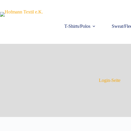
T-Shirts/Polos
Sweat/Fle
Login-Seite