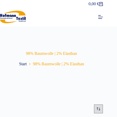
Zum
0,00
€
Warenkorb
Inhalt
springen
98% Baumwolle | 2% Elasthan
Start
98% Baumwolle | 2% Elasthan