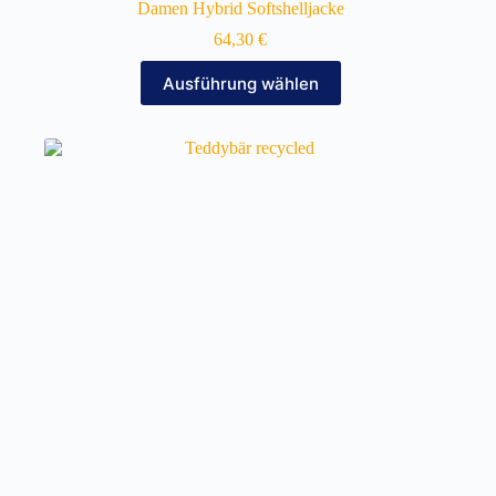
Damen Hybrid Softshelljacke
64,30
€
Dieses
Ausführung wählen
Produkt
weist
mehrere
Varianten
auf.
Die
Optionen
können
auf
der
Produktseite
gewählt
werden