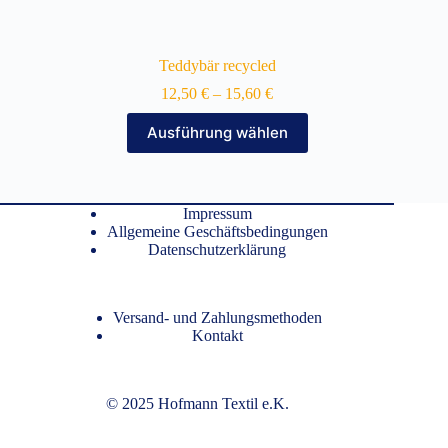
Teddybär recycled
12,50
€
–
15,60
€
Dieses
Ausführung wählen
Produkt
weist
mehrere
Varianten
auf.
Impressum
Die
Allgemeine Geschäftsbedingungen
Optionen
Datenschutzerklärung
können
auf
der
Versand- und Zahlungsmethoden
Produktseite
Kontakt
gewählt
werden
© 2025 Hofmann Textil e.K.