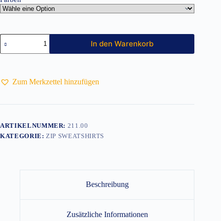
Authentic
In den Warenkorb
1/4
Zip
Sweatshirt
Menge
Zum Merkzettel hinzufügen
ARTIKELNUMMER:
211.00
KATEGORIE:
ZIP SWEATSHIRTS
Beschreibung
Zusätzliche Informationen