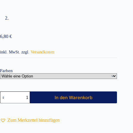
6,80
€
inkl. MwSt.
zzgl.
Versandkosten
Farben
Baby
In den Warenkorb
Lätzchen
Menge
Zum Merkzettel hinzufügen