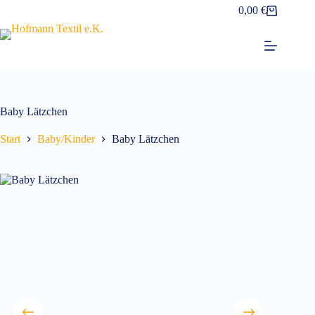
Zum
0,00
€
Warenkorb
Inhalt
springen
Baby Lätzchen
Start
Baby/Kinder
Baby Lätzchen