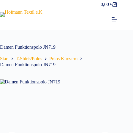
Zum
0,00
€
Warenkorb
Inhalt
springen
Damen Funktionspolo JN719
Start
T-Shirts/Polos
Polos Kurzarm
Damen Funktionspolo JN719