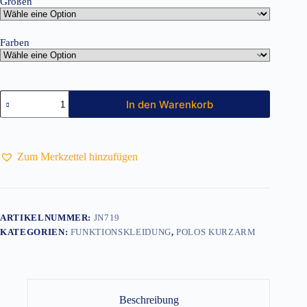
Größen
Farben
Damen
In den Warenkorb
Funktionspolo
JN719
Menge
Zum Merkzettel hinzufügen
ARTIKELNUMMER:
JN719
KATEGORIEN:
FUNKTIONSKLEIDUNG
,
POLOS KURZARM
Beschreibung