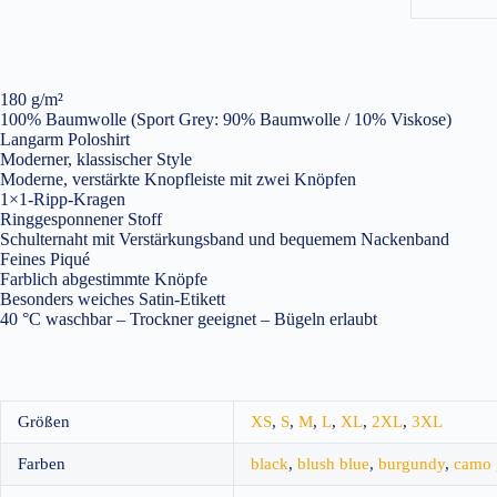
180 g/m²
100% Baumwolle (Sport Grey: 90% Baumwolle / 10% Viskose)
Langarm Poloshirt
Moderner, klassischer Style
Moderne, verstärkte Knopfleiste mit zwei Knöpfen
1×1-Ripp-Kragen
Ringgesponnener Stoff
Schulternaht mit Verstärkungsband und bequemem Nackenband
Feines Piqué
Farblich abgestimmte Knöpfe
Besonders weiches Satin-Etikett
40 °C waschbar – Trockner geeignet – Bügeln erlaubt
Größen
XS
,
S
,
M
,
L
,
XL
,
2XL
,
3XL
Farben
black
,
blush blue
,
burgundy
,
camo 