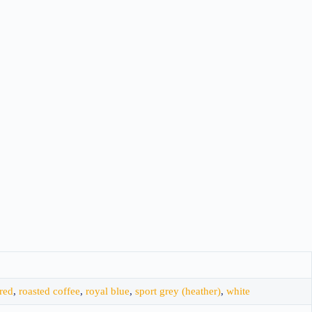
red
,
roasted coffee
,
royal blue
,
sport grey (heather)
,
white