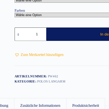
Farben
Damen
My
In d
Polo
180
Langarm
Menge
Zum Merkzettel hinzufügen
ARTIKELNUMMER:
PW462
KATEGORIE:
POLOS LANGARM
ibung
Zusätzliche Informationen
Produktsicherheit