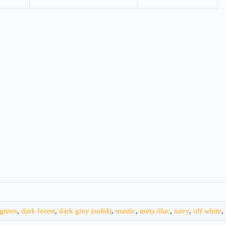
green
,
dark forest
,
dark grey (solid)
,
mastic
,
meta lilac
,
navy
,
off white
,