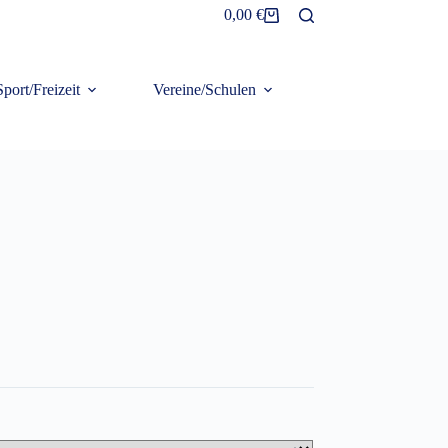
0,00
€
Warenkorb
Sport/Freizeit
Vereine/Schulen
Frottier/Organic