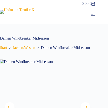
Zum
0,00
€
Warenkorb
Inhalt
springen
Damen Windbreaker Midseason
Start
Jacken/Westen
Damen Windbreaker Midseason