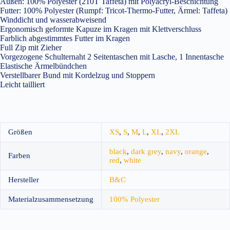
Außen: 100% Polyester (210T Taffeta) mit Polyacryl-Beschichtung
Futter: 100% Polyester (Rumpf: Tricot-Thermo-Futter, Ärmel: Taffeta)
Winddicht und wasserabweisend
Ergonomisch geformte Kapuze im Kragen mit Klettverschluss
Farblich abgestimmtes Futter im Kragen
Full Zip mit Zieher
Vorgezogene Schulternaht 2 Seitentaschen mit Lasche, 1 Innentasche
Elastische Ärmelbündchen
Verstellbarer Bund mit Kordelzug und Stoppern
Leicht tailliert
Größen
XS
,
S
,
M
,
L
,
XL
,
2XL
black
,
dark grey
,
navy
,
orange
,
Farben
red
,
white
Hersteller
B&C
Materialzusammensetzung
100% Polyester