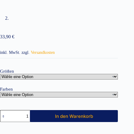
33,90
€
inkl. MwSt.
zzgl.
Versandkosten
Größen
Farben
Damen
In den Warenkorb
Windbreaker
Midseason
Menge