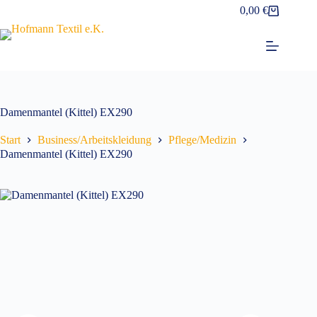
Zum
0,00
€
Warenkorb
Inhalt
springen
Damenmantel (Kittel) EX290
Start
Business/Arbeitskleidung
Pflege/Medizin
Damenmantel (Kittel) EX290