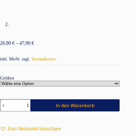
26,90
€
–
47,90
€
inkl. MwSt.
zzgl.
Versandkosten
Größen
Damenmantel
In den Warenkorb
(Kittel)
EX290
Menge
Zum Merkzettel hinzufügen