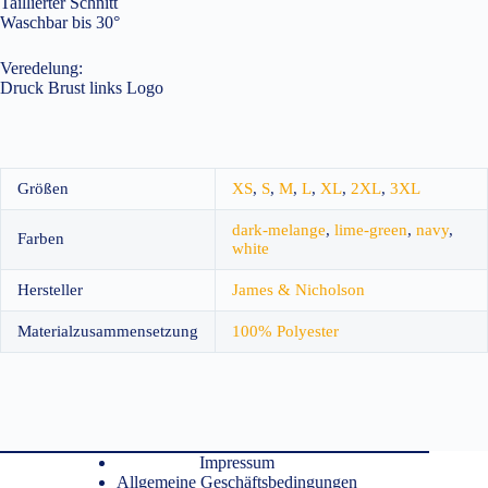
Taillierter Schnitt
Waschbar bis 30°
Veredelung:
Druck Brust links Logo
Größen
XS
,
S
,
M
,
L
,
XL
,
2XL
,
3XL
dark-melange
,
lime-green
,
navy
,
Farben
white
Hersteller
James & Nicholson
Materialzusammensetzung
100% Polyester
Impressum
Allgemeine Geschäftsbedingungen