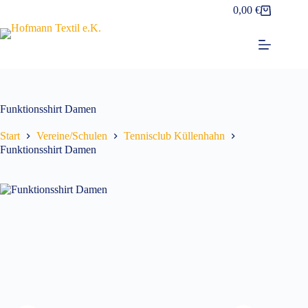
Zum
0,00
€
Warenkorb
Inhalt
springen
Funktionsshirt Damen
Start
Vereine/Schulen
Tennisclub Küllenhahn
Funktionsshirt Damen