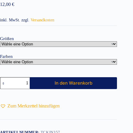
12,00
€
inkl. MwSt.
zzgl.
Versandkosten
Größen
Farben
Funktionsshirt
In den Warenkorb
Damen
Menge
Zum Merkzettel hinzufügen
ARTIKELNUMMER:
TCKJN357