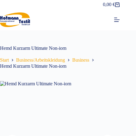
Zum
0,00
€
Warenkorb
Inhalt
springen
Hemd Kurzarm Ultimate Non-iorn
Start
Business/Arbeitskleidung
Business
Hemd Kurzarm Ultimate Non-iorn