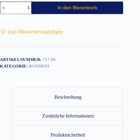
Hemd
In den Warenkorb
Kurzarm
Ultimate
Non-
iorn
Menge
Zum Merkzettel hinzufügen
ARTIKELNUMMER:
757.00
KATEGORIE:
BUSINESS
Beschreibung
Zusätzliche Informationen
Produktsicherheit