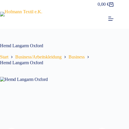
Zum
0,00
€
Warenkorb
Inhalt
springen
Hemd Langarm Oxford
Start
Business/Arbeitskleidung
Business
Hemd Langarm Oxford