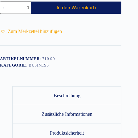
Hemd
In den Warenkorb
Langarm
Oxford
Menge
Zum Merkzettel hinzufügen
ARTIKELNUMMER:
710.00
KATEGORIE:
BUSINESS
Beschreibung
Zusätzliche Informationen
Produktsicherheit