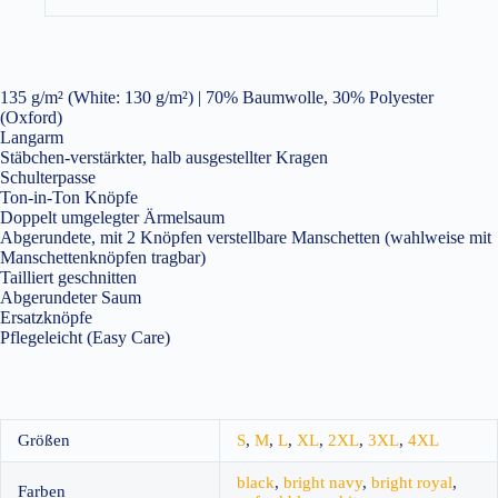
135 g/m² (White: 130 g/m²) | 70% Baumwolle, 30% Polyester
(Oxford)
Langarm
Stäbchen-verstärkter, halb ausgestellter Kragen
Schulterpasse
Ton-in-Ton Knöpfe
Doppelt umgelegter Ärmelsaum
Abgerundete, mit 2 Knöpfen verstellbare Manschetten (wahlweise mit
Manschettenknöpfen tragbar)
Tailliert geschnitten
Abgerundeter Saum
Ersatzknöpfe
Pflegeleicht (Easy Care)
Größen
S
,
M
,
L
,
XL
,
2XL
,
3XL
,
4XL
black
,
bright navy
,
bright royal
,
Farben