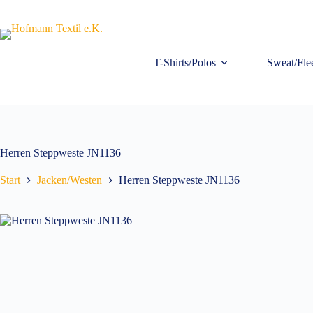
Zum
Inhalt
springen
T-Shirts/Polos
Sweat/Fle
Herren Steppweste JN1136
Start
Jacken/Westen
Herren Steppweste JN1136