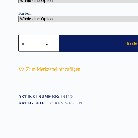
Farben
Herren
Steppweste
In d
JN1136
Menge
Zum Merkzettel hinzufügen
ARTIKELNUMMER:
JN1136
KATEGORIE:
JACKEN/WESTEN