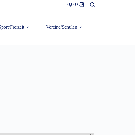
0,00
€
Warenkorb
Sport/Freizeit
Vereine/Schulen
Frottier/Organic