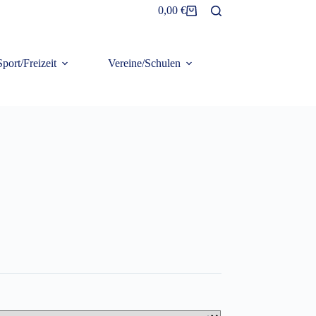
0,00
€
Warenkorb
Sport/Freizeit
Vereine/Schulen
Frottier/Organic