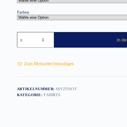
Farben
Herren
T-
In d
Shirt
Menge
Zum Merkzettel hinzufügen
ARTIKELNUMMER:
SSV2TU03T
KATEGORIE:
T-SHIRTS