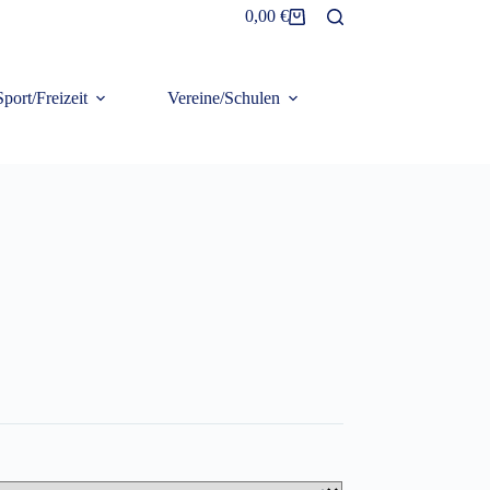
0,00
€
Warenkorb
Sport/Freizeit
Vereine/Schulen
Frottier/Organic