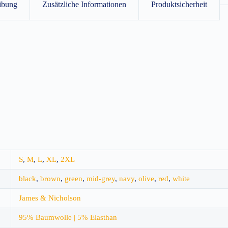
ibung
Zusätzliche Informationen
Produktsicherheit
S
,
M
,
L
,
XL
,
2XL
black
,
brown
,
green
,
mid-grey
,
navy
,
olive
,
red
,
white
James & Nicholson
95% Baumwolle | 5% Elasthan