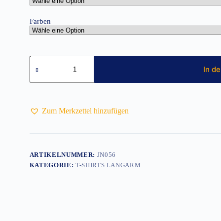
Farben
Herren
T-
In d
Shirt
Langarm
JN056
Menge
Zum Merkzettel hinzufügen
ARTIKELNUMMER:
JN056
KATEGORIE:
T-SHIRTS LANGARM