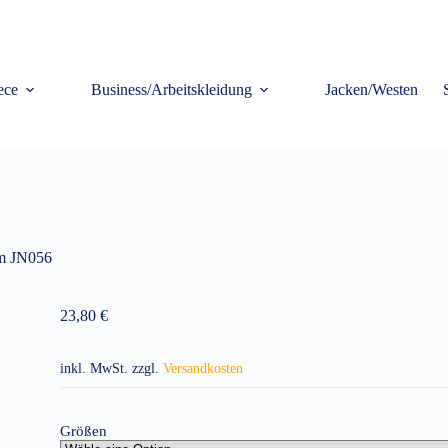
ece
Business/Arbeitskleidung
Jacken/Westen
rm JN056
23,80
€
inkl. MwSt.
zzgl.
Versandkosten
Größen