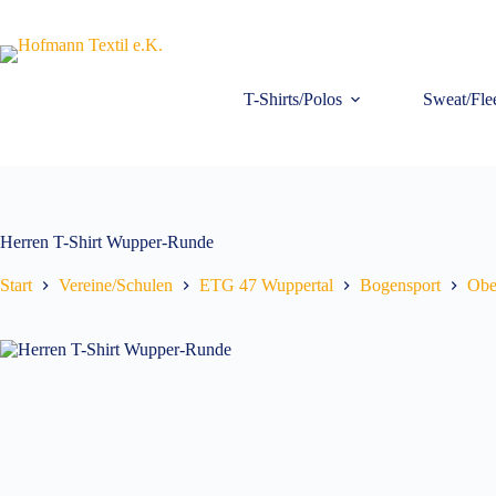
Zum
Inhalt
springen
T-Shirts/Polos
Sweat/Fle
Herren T-Shirt Wupper-Runde
Start
Vereine/Schulen
ETG 47 Wuppertal
Bogensport
Ober