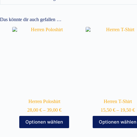
Das könnte dir auch gefallen …
Herren Poloshirt
Herren T-Shirt
28,00
€
–
39,00
€
15,50
€
–
19,50
€
Dieses
Dieses
Optionen wählen
Optionen wählen
Produkt
Produkt
weist
weist
mehrere
mehrere