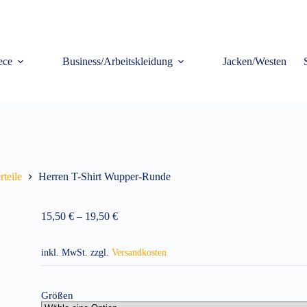
ece
Business/Arbeitskleidung
Jacken/Westen
teile
Herren T-Shirt Wupper-Runde
15,50
€
–
19,50
€
inkl. MwSt.
zzgl.
Versandkosten
Größen