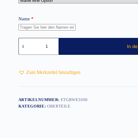
Name
*
Herren
T-
In d
Shirt
Wupper-
Runde
Menge
Zum Merkzettel hinzufügen
ARTIKELNUMMER:
ETGBWE3000
KATEGORIE:
OBERTEILE