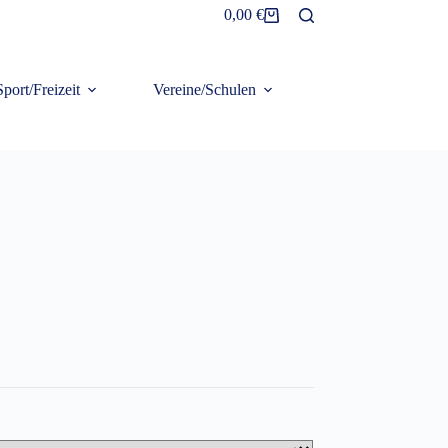
0,00
€
Warenkorb
Sport/Freizeit
Vereine/Schulen
Frottier/Organic