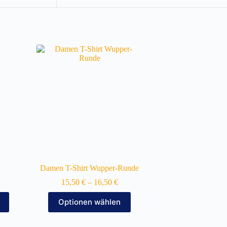
Damen T-Shirt Wupper-Runde
15,50
€
–
16,50
€
Dieses
Optionen wählen
Produkt
weist
mehrere