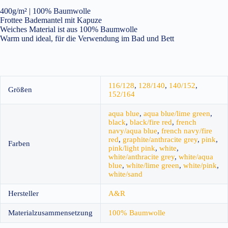
400g/m² | 100% Baumwolle
Frottee Bademantel mit Kapuze
Weiches Material ist aus 100% Baumwolle
Warm und ideal, für die Verwendung im Bad und Bett
116/128
,
128/140
,
140/152
,
Größen
152/164
aqua blue
,
aqua blue/lime green
,
black
,
black/fire red
,
french
navy/aqua blue
,
french navy/fire
red
,
graphite/anthracite grey
,
pink
,
Farben
pink/light pink
,
white
,
white/anthracite grey
,
white/aqua
blue
,
white/lime green
,
white/pink
,
white/sand
Hersteller
A&R
Materialzusammensetzung
100% Baumwolle