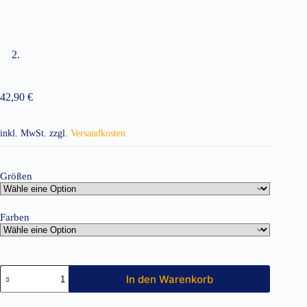
42,90
€
inkl. MwSt.
zzgl.
Versandkosten
Größen
Farben
Kinder
In den Warenkorb
Bademantel
mit
Kapuze