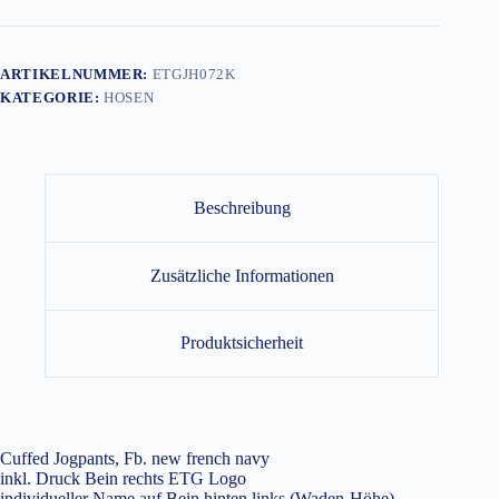
ARTIKELNUMMER:
ETGJH072K
KATEGORIE:
HOSEN
Beschreibung
Zusätzliche Informationen
Produktsicherheit
Cuffed Jogpants, Fb. new french navy
inkl. Druck Bein rechts ETG Logo
individueller Name auf Bein hinten links (Waden-Höhe)