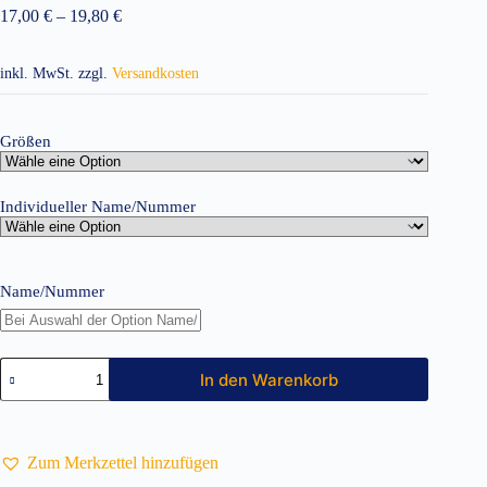
17,00
€
–
19,80
€
inkl. MwSt.
zzgl.
Versandkosten
Größen
Individueller Name/Nummer
Name/Nummer
Kinder
In den Warenkorb
Jogpants
inkl.
Druck
Bein
Menge
Zum Merkzettel hinzufügen