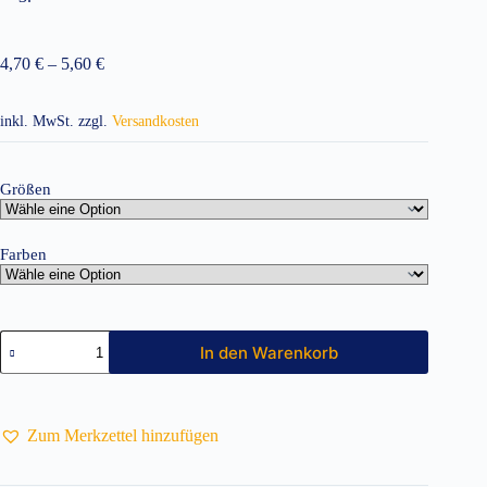
4,70
€
–
5,60
€
inkl. MwSt.
zzgl.
Versandkosten
Größen
Farben
Kinder
In den Warenkorb
T-
Shirt
E190
Menge
Zum Merkzettel hinzufügen