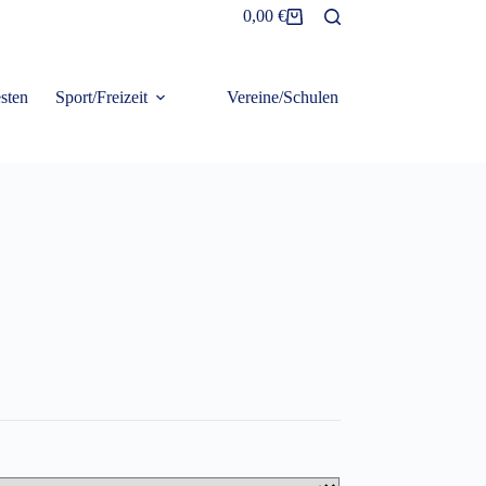
0,00
€
Warenkorb
sten
Sport/Freizeit
Vereine/Schulen
Frottier/