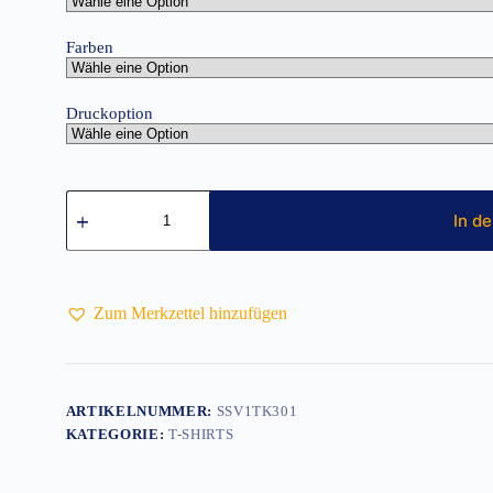
Farben
Druckoption
Kinder
T-
In d
Shirt
Menge
Zum Merkzettel hinzufügen
ARTIKELNUMMER:
SSV1TK301
KATEGORIE:
T-SHIRTS