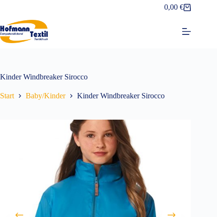
Zum
0,00
€
Warenkorb
Inhalt
springen
Kinder Windbreaker Sirocco
Start
Baby/Kinder
Kinder Windbreaker Sirocco