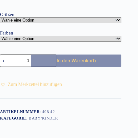
Größen
Farben
Kinder
In den Warenkorb
Windbreaker
Sirocco
Menge
Zum Merkzettel hinzufügen
ARTIKELNUMMER:
498.42
KATEGORIE:
BABY/KINDER