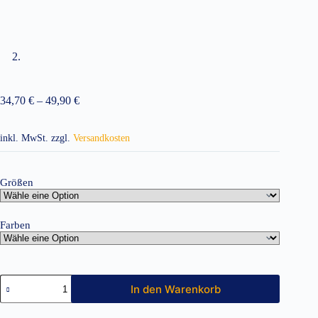
34,70
€
–
49,90
€
inkl. MwSt.
zzgl.
Versandkosten
Größen
Farben
Kochjacke
In den Warenkorb
Kurzarm
EX201
Menge