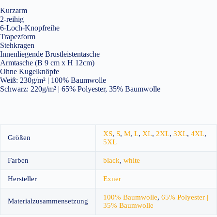
Kurzarm
2-reihig
6-Loch-Knopfreihe
Trapezform
Stehkragen
Innenliegende Brustleistentasche
Armtasche (B 9 cm x H 12cm)
Ohne Kugelknöpfe
Weiß: 230g/m² | 100% Baumwolle
Schwarz: 220g/m² | 65% Polyester, 35% Baumwolle
XS
,
S
,
M
,
L
,
XL
,
2XL
,
3XL
,
4XL
,
Größen
5XL
Farben
black
,
white
Hersteller
Exner
100% Baumwolle
,
65% Polyester |
Materialzusammensetzung
35% Baumwolle