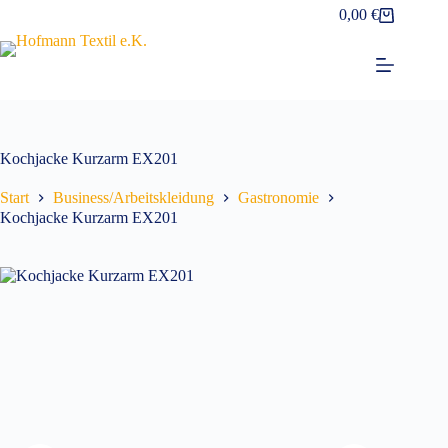
Zum
0,00
€
Warenkorb
Inhalt
springen
Kochjacke Kurzarm EX201
Start
Business/Arbeitskleidung
Gastronomie
Kochjacke Kurzarm EX201