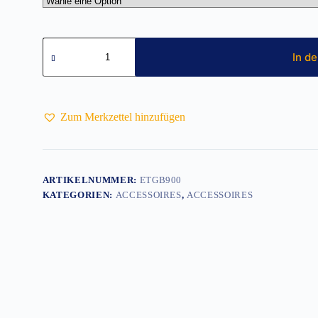
Morf
Schlauchschal
In d
inkl.
Druck
Front
Menge
Zum Merkzettel hinzufügen
ARTIKELNUMMER:
ETGB900
KATEGORIEN:
ACCESSOIRES
,
ACCESSOIRES