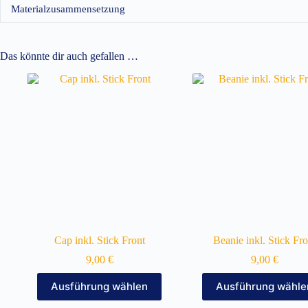
Materialzusammensetzung
Das könnte dir auch gefallen …
Cap inkl. Stick Front
Beanie inkl. Stick Fro
9,00
€
9,00
€
Dieses
Dieses
Ausführung wählen
Ausführung wähle
Produkt
Produkt
weist
weist