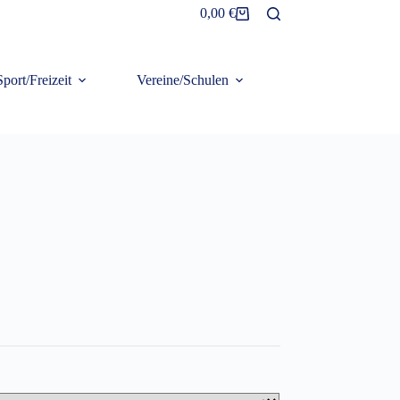
0,00
€
Warenkorb
Sport/Freizeit
Vereine/Schulen
Frottier/Organic