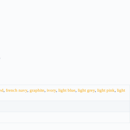
e
red
,
french navy
,
graphite
,
ivory
,
light blue
,
light grey
,
light pink
,
light