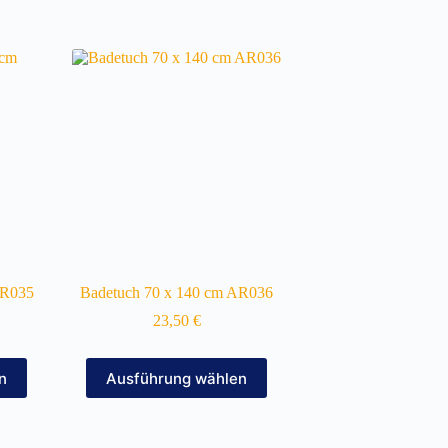
AR035
Badetuch 70 x 140 cm AR036
23,50
€
Dieses
n
Ausführung wählen
Produkt
weist
mehrere
Varianten