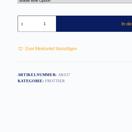
Strandtuch
100
In d
x
180
cm
AR037
Menge
Zum Merkzettel hinzufügen
ARTIKELNUMMER:
AR037
KATEGORIE:
FROTTIER