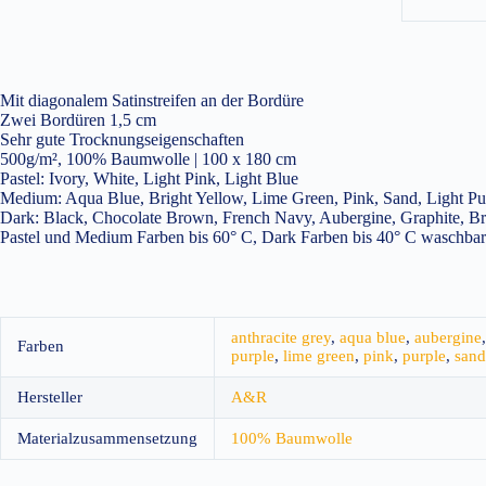
Mit diagonalem Satinstreifen an der Bordüre
Zwei Bordüren 1,5 cm
Sehr gute Trocknungseigenschaften
500g/m², 100% Baumwolle | 100 x 180 cm
Pastel: Ivory, White, Light Pink, Light Blue
Medium: Aqua Blue, Bright Yellow, Lime Green, Pink, Sand, Light Pu
Dark: Black, Chocolate Brown, French Navy, Aubergine, Graphite, Bri
Pastel und Medium Farben bis 60° C, Dark Farben bis 40° C waschbar
anthracite grey
,
aqua blue
,
aubergine
Farben
purple
,
lime green
,
pink
,
purple
,
sand
Hersteller
A&R
Materialzusammensetzung
100% Baumwolle