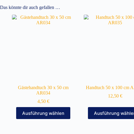
Das könnte dir auch gefallen …
Gästehandtuch 30 x 50 cm
Handtuch 50 x 100 cm 
AR034
12,50
€
4,50
€
Dieses
Dieses
Ausführung wählen
Ausführung wähle
Produkt
Produkt
weist
weist
mehrere
mehrere
Varianten
Varianten