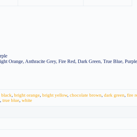
rple
ght Orange, Anthracite Grey, Fire Red, Dark Green, True Blue, Purpl
,
black
,
bright orange
,
bright yellow
,
chocolate brown
,
dark green
,
fire 
,
true blue
,
white