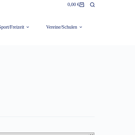
0,00
€
Warenkorb
Sport/Freizeit
Vereine/Schulen
Frottier/Organic