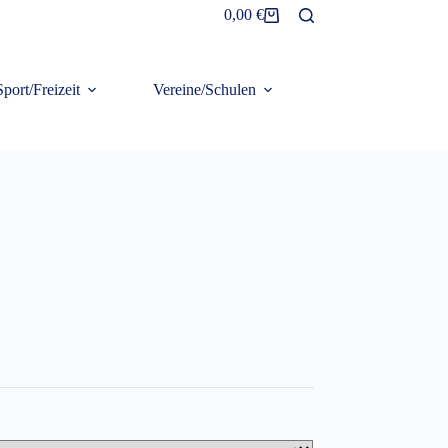
0,00
€
Warenkorb
Sport/Freizeit
Vereine/Schulen
Frottier/Organic