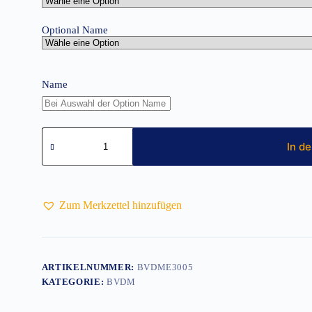
Optional Name
Name
T-
Shirt
In d
Damen
Menge
Zum Merkzettel hinzufügen
ARTIKELNUMMER:
BVDME3005
KATEGORIE:
BVDM