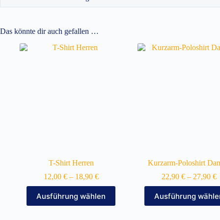
Das könnte dir auch gefallen …
T-Shirt Herren
Kurzarm-Poloshirt Da
12,00
€
–
18,90
€
22,90
€
–
27,90
€
Dieses
Dieses
Ausführung wählen
Ausführung wähle
Produkt
Produkt
weist
weist
mehrere
mehrere