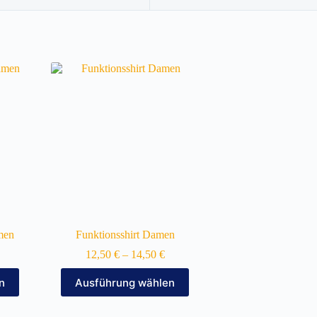
men
Funktionsshirt Damen
12,50
€
–
14,50
€
Dieses
n
Ausführung wählen
Produkt
weist
mehrere