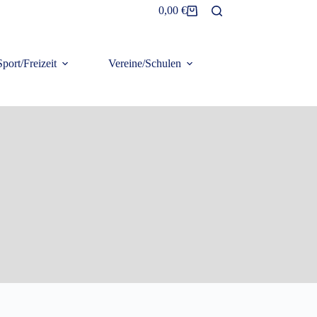
0,00
€
Warenkorb
Sport/Freizeit
Vereine/Schulen
Frottier/Organic