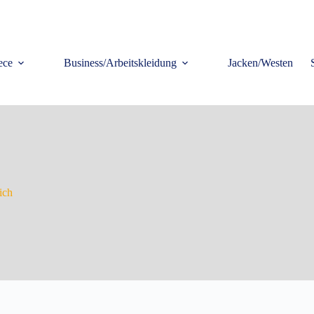
ece
Business/Arbeitskleidung
Jacken/Westen
ich