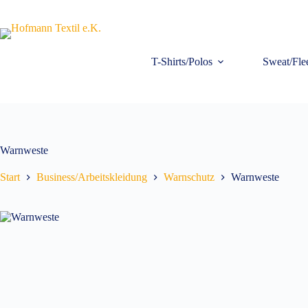
Zum
Inhalt
springen
T-Shirts/Polos
Sweat/Fle
Warnweste
Start
Business/Arbeitskleidung
Warnschutz
Warnweste