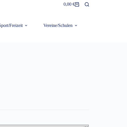
0,00
€
Warenkorb
Sport/Freizeit
Vereine/Schulen
Frottier/Organic