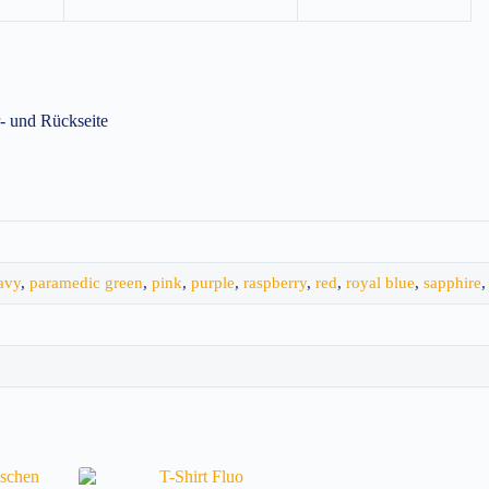
r- und Rückseite
avy
,
paramedic green
,
pink
,
purple
,
raspberry
,
red
,
royal blue
,
sapphire