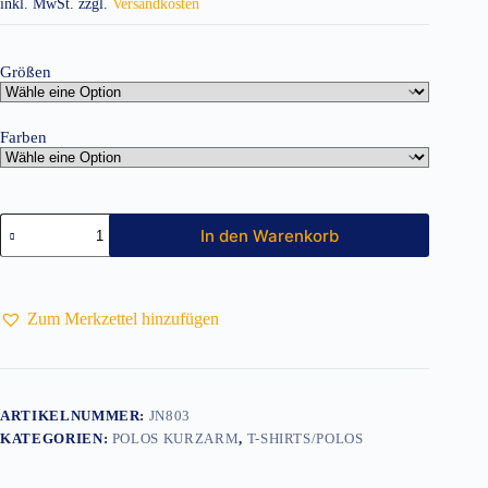
inkl. MwSt.
zzgl.
Versandkosten
Größen
Farben
Workwear
In den Warenkorb
Damen
Polo
JN803
Menge
Zum Merkzettel hinzufügen
ARTIKELNUMMER:
JN803
KATEGORIEN:
POLOS KURZARM
,
T-SHIRTS/POLOS