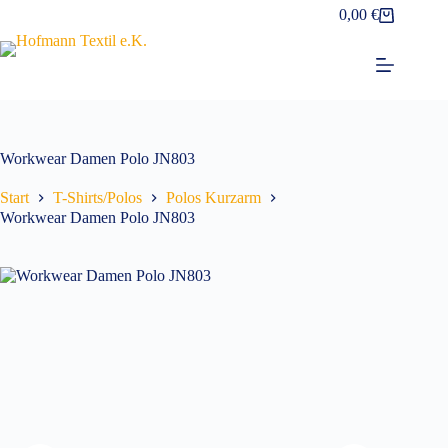
Zum
0,00
€
Warenkorb
Inhalt
springen
Workwear Damen Polo JN803
Start
T-Shirts/Polos
Polos Kurzarm
Workwear Damen Polo JN803