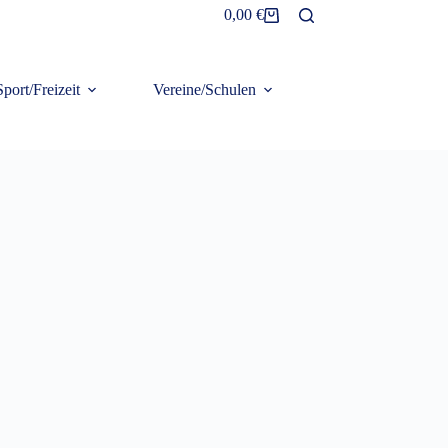
0,00
€
Warenkorb
Sport/Freizeit
Vereine/Schulen
Frottier/Organic