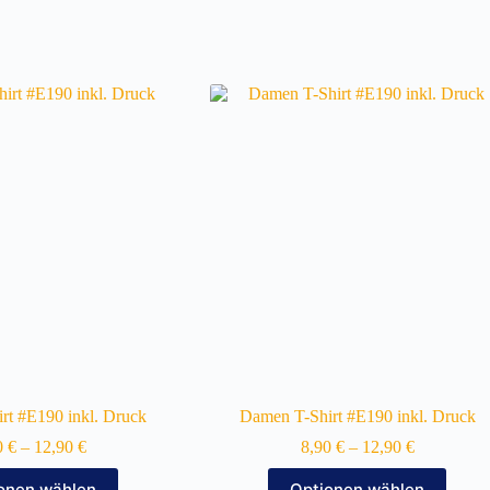
irt #E190 inkl. Druck
Damen T-Shirt #E190 inkl. Druck
0
€
–
12,90
€
8,90
€
–
12,90
€
Dieses
Dieses
onen wählen
Optionen wählen