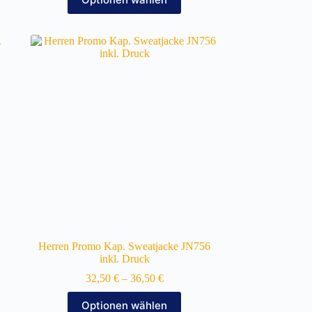
Produkt
weist
mehrere
Varianten
auf.
Die
Optionen
können
auf
der
Produktseite
gewählt
werden
Herren Promo Kap. Sweatjacke JN756
inkl. Druck
32,50
€
–
36,50
€
Dieses
Optionen wählen
Produkt