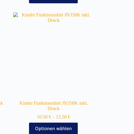
weist
mehrere
Varianten
auf.
Die
Optionen
können
auf
der
Produktseite
gewählt
werden
ck
Kinder Funktionsshirt JN358K inkl.
Druck
10,50
€
–
13,50
€
Dieses
Optionen wählen
Produkt