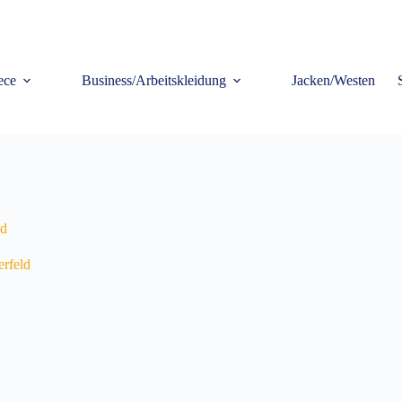
ece
Business/Arbeitskleidung
Jacken/Westen
ld
rfeld