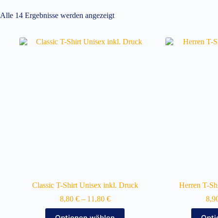
Alle 14 Ergebnisse werden angezeigt
Classic T-Shirt Unisex inkl. Druck
Herren T-Sh
8,80
€
–
11,80
€
8,9
Dieses
Optionen wählen
Opti