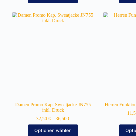
weist
mehrere
Varianten
auf.
Die
Optionen
können
auf
der
Produktseite
gewählt
werden
Damen Promo Kap. Sweatjacke JN755
Herren Funktion
inkl. Druck
11,
32,50
€
–
36,50
€
Dieses
Optionen wählen
Opti
Produkt