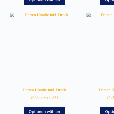
Produkt
weist
mehrere
Varianten
auf.
Die
Optionen
können
auf
der
Produktseite
gewählt
werden
Herren Hoodie inkl. Druck
Damen Ho
24,00
€
–
27,00
€
24,
Dieses
Optionen wählen
Opti
Produkt