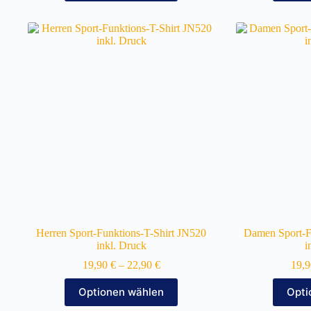
weist
mehrere
Varianten
auf.
Die
Optionen
können
auf
der
Produktseite
gewählt
werden
Herren Sport-Funktions-T-Shirt JN520
Damen Sport-F
inkl. Druck
i
19,90
€
–
22,90
€
19,
Dieses
Optionen wählen
Opti
Produkt
weist