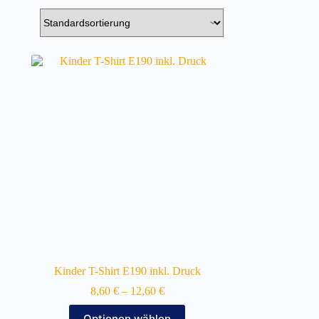
Kinder T-Shirt E190 inkl. Druck
8,60
€
–
12,60
€
Dieses
Optionen wählen