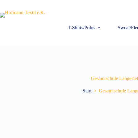
Zum
Inhalt
springen
T-Shirts/Polos
Sweat/Fle
Gesamtschule Langerfe
Start
Gesamtschule Lange