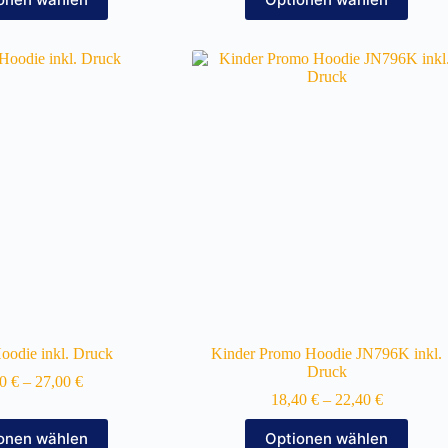
Produkt
Produkt
weist
weist
mehrere
mehrere
Varianten
Varianten
auf.
auf.
Die
Die
Optionen
Optionen
können
können
auf
auf
der
der
Produktseite
Produktseite
gewählt
gewählt
werden
werden
odie inkl. Druck
Kinder Promo Hoodie JN796K inkl.
Druck
00
€
–
27,00
€
18,40
€
–
22,40
€
Dieses
Dieses
onen wählen
Optionen wählen
Produkt
Produkt