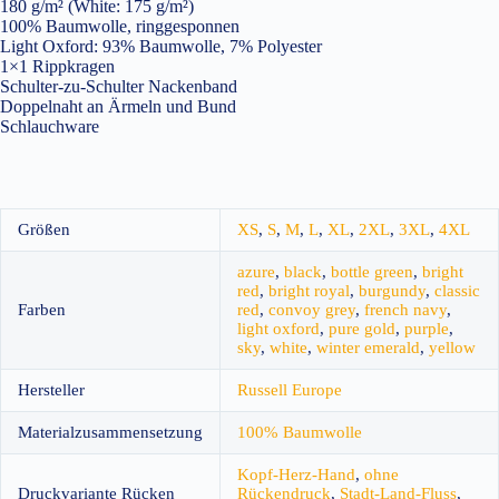
180 g/m² (White: 175 g/m²)
100% Baumwolle, ringgesponnen
Light Oxford: 93% Baumwolle, 7% Polyester
1×1 Rippkragen
Schulter-zu-Schulter Nackenband
Doppelnaht an Ärmeln und Bund
Schlauchware
Größen
XS
,
S
,
M
,
L
,
XL
,
2XL
,
3XL
,
4XL
azure
,
black
,
bottle green
,
bright
red
,
bright royal
,
burgundy
,
classic
Farben
red
,
convoy grey
,
french navy
,
light oxford
,
pure gold
,
purple
,
sky
,
white
,
winter emerald
,
yellow
Hersteller
Russell Europe
Materialzusammensetzung
100% Baumwolle
Kopf-Herz-Hand
,
ohne
Druckvariante Rücken
Rückendruck
,
Stadt-Land-Fluss
,