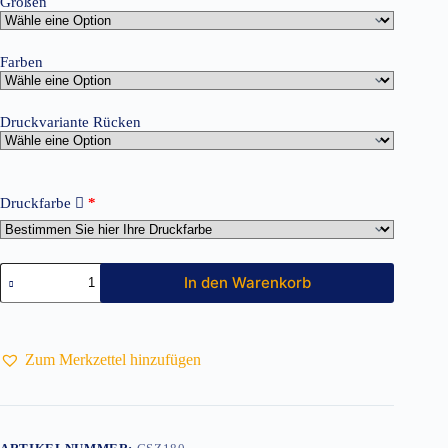
Größen
Farben
Druckvariante Rücken
Druckfarbe
*
Classic
In den Warenkorb
T-
Shirt
Unisex
inkl.
Druck
Zum Merkzettel hinzufügen
Menge