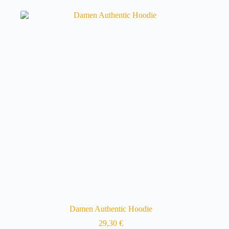
mehrere
Varianten
auf.
Die
Optionen
können
auf
der
Produktseite
gewählt
werden
Damen Authentic Hoodie
29,30
€