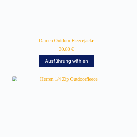
Damen Outdoor Fleecejacke
30,80
€
Dieses
Ausführung wählen
Produkt
weist
mehrere
Varianten
auf.
Die
Optionen
können
auf
der
Produktseite
gewählt
werden