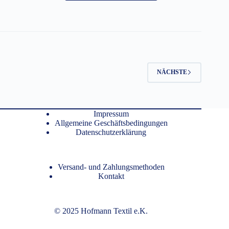
weist
mehrere
Varianten
auf.
Die
Optionen
können
auf
NÄCHSTE
der
Produktseite
gewählt
werden
Impressum
Allgemeine Geschäftsbedingungen
Datenschutzerklärung
Versand- und Zahlungsmethoden
Kontakt
© 2025 Hofmann Textil e.K.