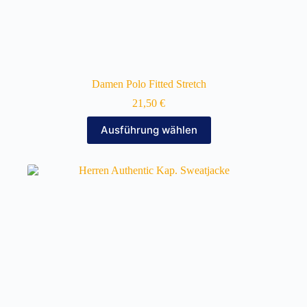
Damen Polo Fitted Stretch
21,50
€
Dieses
Ausführung wählen
Produkt
weist
mehrere
Varianten
auf.
Die
Optionen
können
auf
der
Produktseite
gewählt
werden