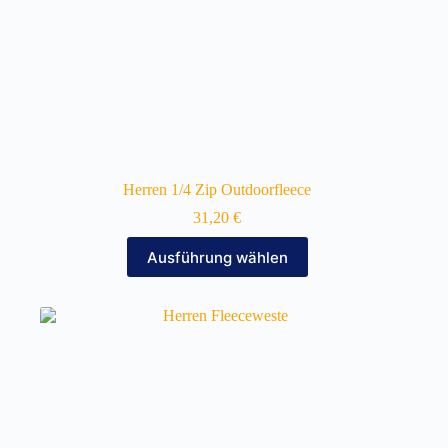
Herren 1/4 Zip Outdoorfleece
31,20
€
Dieses
Ausführung wählen
Produkt
weist
mehrere
Varianten
auf.
Die
Optionen
können
auf
der
Produktseite