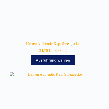
Herren Authentic Kap. Sweatjacke
34,70
€
–
39,80
€
Dieses
Ausführung wählen
Produkt
weist
mehrere
Varianten
auf.
Die
Optionen
können
auf
der
Produktseite