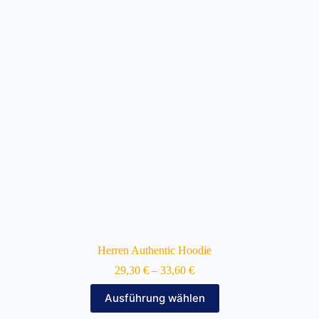
Die
Optionen
können
auf
der
Produktseite
gewählt
werden
Herren Authentic Hoodie
29,30
€
–
33,60
€
Dieses
Ausführung wählen
Produkt
weist