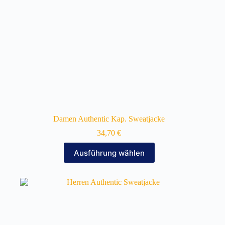
gewählt
werden
Damen Authentic Kap. Sweatjacke
34,70
€
Dieses
Ausführung wählen
Produkt
weist
mehrere
Varianten
auf.
Die
Optionen
können