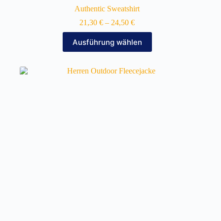
Authentic Sweatshirt
21,30
€
–
24,50
€
Dieses
Ausführung wählen
Produkt
weist
mehrere
Varianten
auf.
Die
Optionen
können
auf
der
Produktseite
gewählt
werden