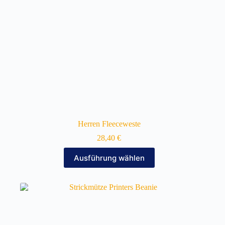
gewählt
werden
Herren Fleeceweste
28,40
€
Dieses
Ausführung wählen
Produkt
weist
mehrere
Varianten
auf.
Die
Optionen
können