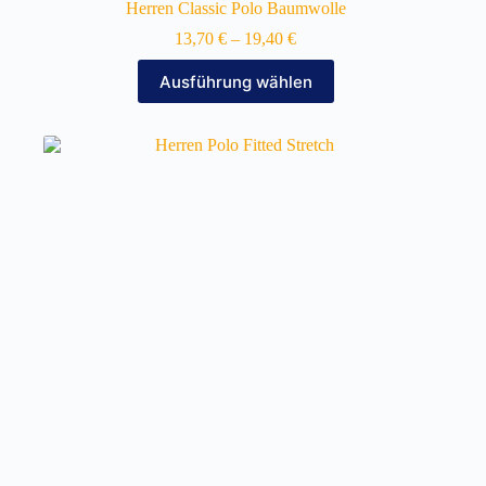
Herren Classic Polo Baumwolle
13,70
€
–
19,40
€
Dieses
Ausführung wählen
Produkt
weist
mehrere
Varianten
auf.
Die
Optionen
können
auf
der
Produktseite
gewählt
werden