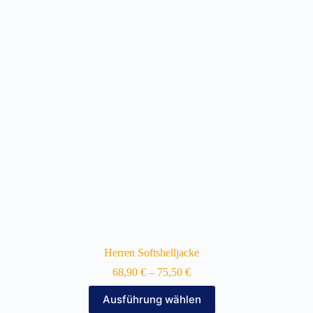
auf.
Die
Optionen
können
auf
der
Produktseite
gewählt
werden
Herren Softshelljacke
68,90
€
–
75,50
€
Dieses
Ausführung wählen
Produkt