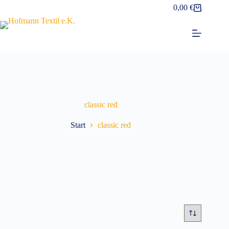
Zum
0,00
€
Warenkorb
Inhalt
springen
classic red
Start
classic red