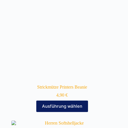
auf
der
Produktseite
gewählt
werden
Strickmütze Printers Beanie
4,90
€
Dieses
Ausführung wählen
Produkt
weist
mehrere
Varianten