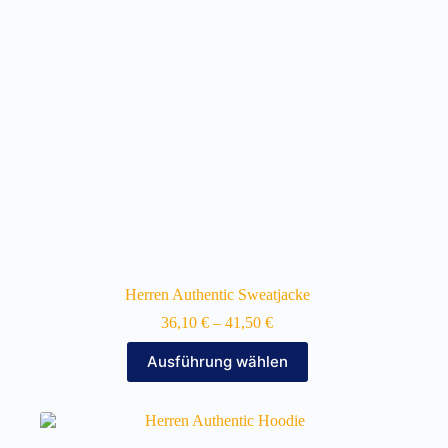
auf
der
Produktseite
gewählt
werden
Herren Authentic Sweatjacke
36,10
€
–
41,50
€
Dieses
Ausführung wählen
Produkt
weist
mehrere
Varianten
auf.