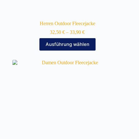
Herren Outdoor Fleecejacke
32,50
€
–
33,90
€
Dieses
Ausführung wählen
Produkt
weist
mehrere
Varianten
auf.
Die
Optionen
können
auf
der
Produktseite
gewählt
werden