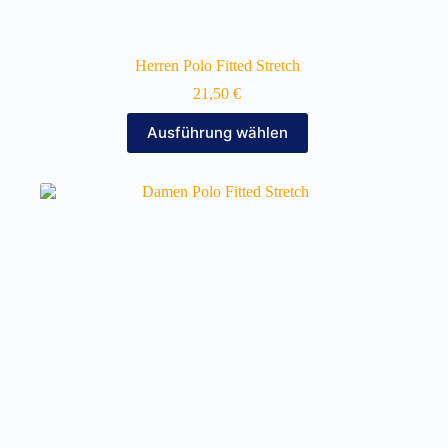
Herren Polo Fitted Stretch
21,50
€
Dieses
Ausführung wählen
Produkt
weist
mehrere
Varianten
auf.
Die
Optionen
können
auf
der
Produktseite
gewählt
werden