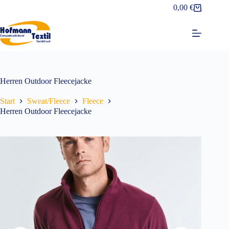
Zum
0,00
€
Warenkorb
Inhalt
springen
Herren Outdoor Fleecejacke
Start
Sweat/Fleece
Fleece
Herren Outdoor Fleecejacke