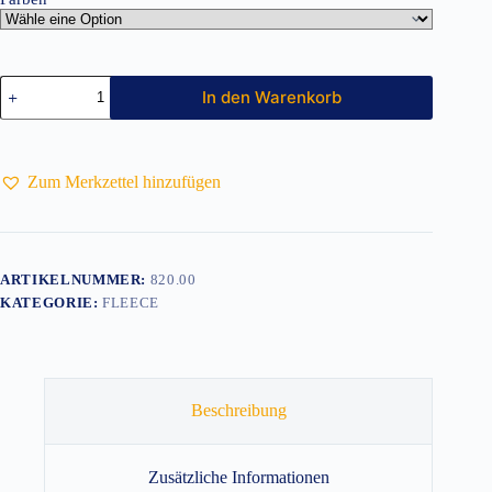
Herren
In den Warenkorb
Outdoor
Fleecejacke
Menge
Zum Merkzettel hinzufügen
ARTIKELNUMMER:
820.00
KATEGORIE:
FLEECE
Beschreibung
Zusätzliche Informationen