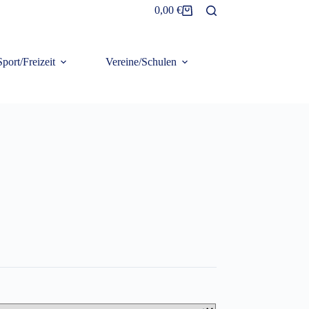
0,00
€
Warenkorb
Sport/Freizeit
Vereine/Schulen
Frottier/Organic