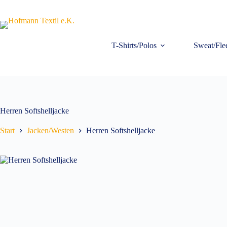
Zum
Inhalt
springen
T-Shirts/Polos
Sweat/Fle
Herren Softshelljacke
Start
Jacken/Westen
Herren Softshelljacke