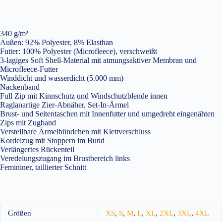
340 g/m²
Außen: 92% Polyester, 8% Elasthan
Futter: 100% Polyester (Microfleece), verschweißt
3-lagiges Soft Shell-Material mit atmungsaktiver Membran und
Microfleece-Futter
Winddicht und wasserdicht (5.000 mm)
Nackenband
Full Zip mit Kinnschutz und Windschutzblende innen
Raglanartige Zier-Abnäher, Set-In-Ärmel
Brust- und Seitentaschen mit Innenfutter und umgedreht eingenähten
Zips mit Zugband
Verstellbare Ärmelbündchen mit Klettverschluss
Kordelzug mit Stoppern im Bund
Verlängertes Rückenteil
Veredelungszugang im Brustbereich links
Femininer, taillierter Schnitt
Größen
XS
,
S
,
M
,
L
,
XL
,
2XL
,
3XL
,
4XL