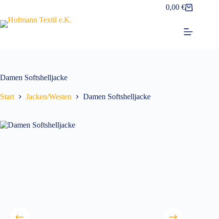
Zum
0,00
€
Warenkorb
Inhalt
springen
Damen Softshelljacke
Start
Jacken/Westen
Damen Softshelljacke