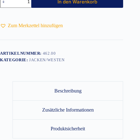
In den Warenkorb
Softshelljacke
Menge
Zum Merkzettel hinzufügen
ARTIKELNUMMER:
462.00
KATEGORIE:
JACKEN/WESTEN
Beschreibung
Zusätzliche Informationen
Produktsicherheit