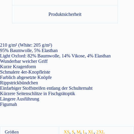
Produktsicherheit
210 g/m² (White: 205 g/m²)
95% Baumwolle, 5% Elasthan
Light Oxford: 82% Baumwolle, 14% Vikose, 4% Elasthan
Wunderbar weicher Griff
Kurze Kragenform
Schmalere 4er-Knopfleiste
Farblich abgesetzte Knöpfe
Rippstrickbündchen
Einfarbiger Stoffstreifen entlang der Schulternaht
Kürzere Seitenschlitze in Fischgrätoptik
Längere Ausführung
Figurnah
Größen
XS
,
S
,
M
,
L
,
XL
,
2XL