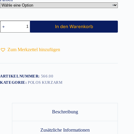
Damen
In den Warenkorb
Polo
Fitted
Stretch
Menge
Zum Merkzettel hinzufügen
ARTIKELNUMMER:
566.00
KATEGORIE:
POLOS KURZARM
Beschreibung
Zusätzliche Informationen