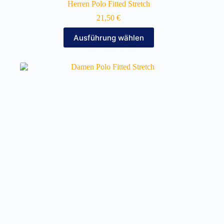
Herren Polo Fitted Stretch
21,50
€
Dieses
Ausführung wählen
Produkt
weist
mehrere
Varianten
auf.
Die
Optionen
können
auf
der
Produktseite
gewählt
werden