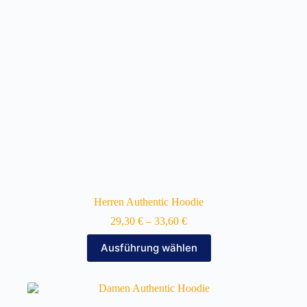
auf
der
Produktseite
gewählt
werden
Herren Authentic Hoodie
29,30
€
–
33,60
€
Dieses
Ausführung wählen
Produkt
weist
mehrere
Varianten
auf.