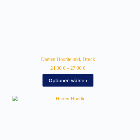
Damen Hoodie inkl. Druck
24,00
€
–
27,00
€
Dieses
Optionen wählen
Produkt
weist
mehrere
Varianten
auf.
Die
Optionen
können
auf
der
Produktseite