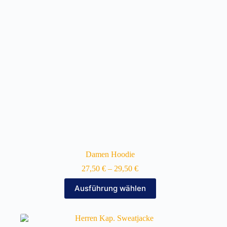
auf
der
Produktseite
gewählt
werden
Damen Hoodie
27,50
€
–
29,50
€
Dieses
Ausführung wählen
Produkt
weist
mehrere
Varianten