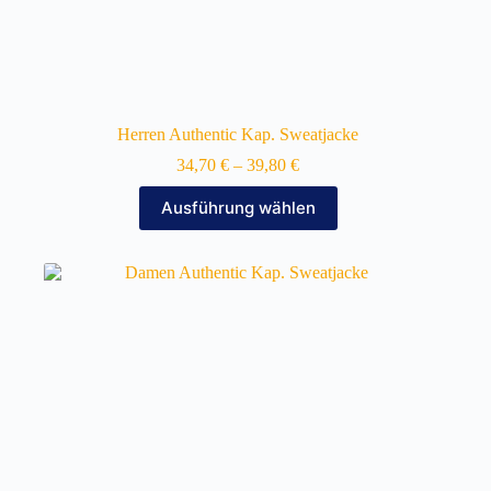
Herren Authentic Kap. Sweatjacke
34,70
€
–
39,80
€
Dieses
Ausführung wählen
Produkt
weist
mehrere
Varianten
auf.
Die
Optionen
können
auf
der
Produktseite
gewählt
werden