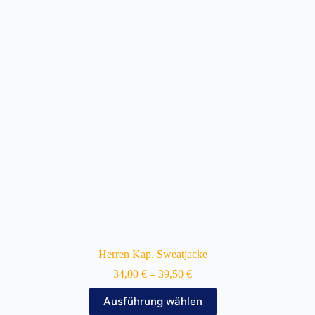
auf.
Die
Optionen
können
auf
der
Produktseite
gewählt
werden
Herren Kap. Sweatjacke
34,00
€
–
39,50
€
Dieses
Ausführung wählen
Produkt