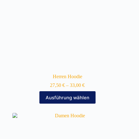
gewählt
werden
Herren Hoodie
27,50
€
–
33,00
€
Dieses
Ausführung wählen
Produkt
weist
mehrere
Varianten
auf.
Die
Optionen
können