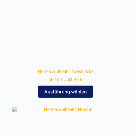
gewählt
werden
Herren Authentic Sweatjacke
36,10
€
–
41,50
€
Dieses
Ausführung wählen
Produkt
weist
mehrere
Varianten
auf.
Die
Optionen
können