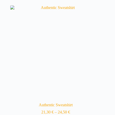
mehrere
Varianten
auf.
Die
Optionen
können
auf
der
Produktseite
gewählt
werden
Authentic Sweatshirt
21,30
€
–
24,50
€