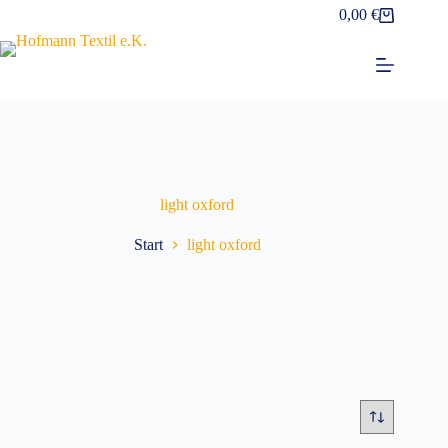
Zum
0,00
€
Warenkorb
Inhalt
springen
light oxford
Start
light oxford