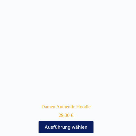
Die
Optionen
können
auf
der
Produktseite
gewählt
werden
Damen Authentic Hoodie
29,30
€
Dieses
Ausführung wählen
Produkt
weist