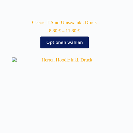
Classic T-Shirt Unisex inkl. Druck
8,80
€
–
11,80
€
Dieses
Optionen wählen
Produkt
weist
mehrere
Varianten
auf.
Die
Optionen
können
auf
der
Produktseite
gewählt
werden