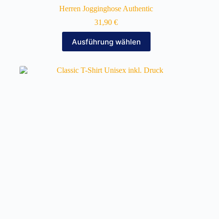
Herren Jogginghose Authentic
31,90
€
Dieses
Ausführung wählen
Produkt
weist
mehrere
Varianten
auf.
Die
Optionen
können
auf
der
Produktseite
gewählt
werden