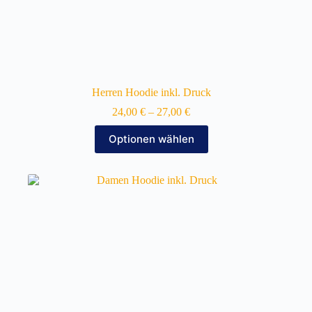
Herren Hoodie inkl. Druck
24,00
€
–
27,00
€
Dieses
Optionen wählen
Produkt
weist
mehrere
Varianten
auf.
Die
Optionen
können
auf
der
Produktseite
gewählt
werden