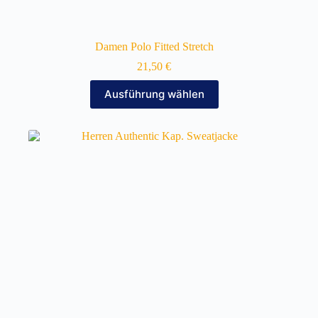
Damen Polo Fitted Stretch
21,50
€
Dieses
Ausführung wählen
Produkt
weist
mehrere
Varianten
auf.
Die
Optionen
können
auf
der
Produktseite
gewählt
werden