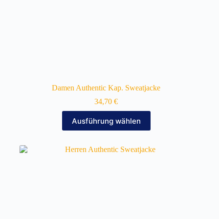
Damen Authentic Kap. Sweatjacke
34,70
€
Dieses
Ausführung wählen
Produkt
weist
mehrere
Varianten
auf.
Die
Optionen
können
auf
der
Produktseite