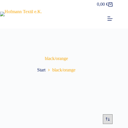
Zum
0,00
€
Warenkorb
Inhalt
springen
black/orange
Start
black/orange