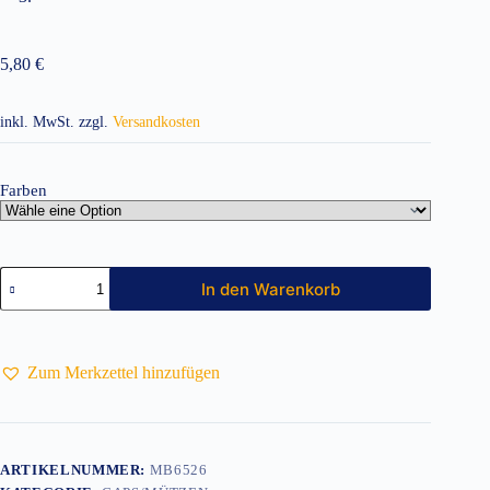
5,80
€
inkl. MwSt.
zzgl.
Versandkosten
Farben
5
In den Warenkorb
Panel
Sandwich
Cap
Menge
Zum Merkzettel hinzufügen
ARTIKELNUMMER:
MB6526